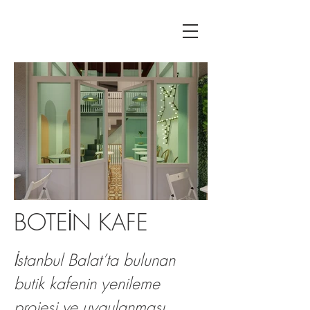
BOTEİN KAFE
Botein Kafe Dışarıdan
Botein Kafe 
Görünüş
İstanbul Balat’ta bulunan
butik kafenin yenileme
projesi ve uygulanması